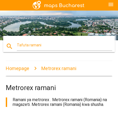
menu
search
Tafuta ramani
Homepage
Metrorex ramani
Metrorex ramani
Ramani ya metrorex . Metrorex ramani (Romania) na
magazeti. Metrorex ramani (Romania) kwa shusha.